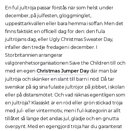
En ful jultröja passar förstås när som helst under
december, på julfesten, glöggminglet,
uppesittarkvällen eller bara hemma i soffan. Men det
finns faktiskt en officiell dag för den: den fula
jultröjans dag, eller Ugly Christmas Sweater Day,
infaller den tredje fredagen i december. I
Storbritannien arrangerar
välgörenhetsorganisationen Save the Children till och
med en egen
Christmas Jumper Day
där man bär
jultröja och skänker en slant till barn i nöd. Då tar
svenskar på sig sina fulaste jultröjor på jobbet, i skolan
eller på distansmötet. Och vad räknas egentligen som
en jultröja? Klassiskt är en röd eller grön stickad tröja
med jul- eller vintermotiv, men i ful-kategorin är allt
tillåtet så länge det andas jul, glädje och en gnutta
överpynt. Med en egengjord tröja har du garanterat