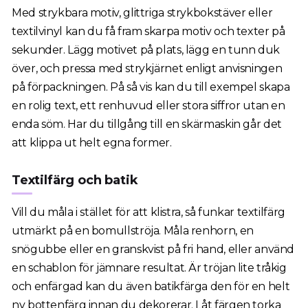
Med strykbara motiv, glittriga strykbokstäver eller
textilvinyl kan du få fram skarpa motiv och texter på
sekunder. Lägg motivet på plats, lägg en tunn duk
över, och pressa med strykjärnet enligt anvisningen
på förpackningen. På så vis kan du till exempel skapa
en rolig text, ett renhuvud eller stora siffror utan en
enda söm. Har du tillgång till en skärmaskin går det
att klippa ut helt egna former.
Textilfärg och batik
Vill du måla i stället för att klistra, så funkar textilfärg
utmärkt på en bomullströja. Måla renhorn, en
snögubbe eller en granskvist på fri hand, eller använd
en schablon för jämnare resultat. Är tröjan lite tråkig
och enfärgad kan du även batikfärga den för en helt
ny bottenfärg innan du dekorerar. Låt färgen torka