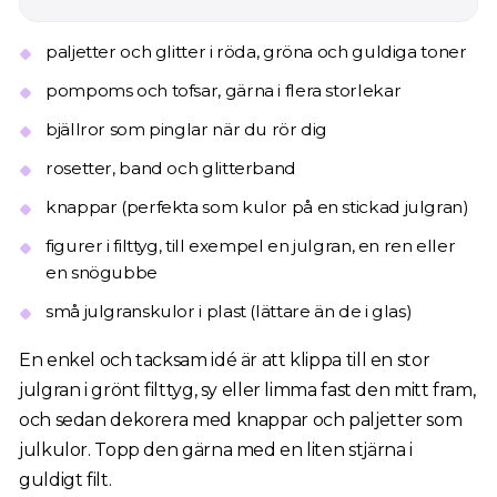
paljetter och glitter i röda, gröna och guldiga toner
pompoms och tofsar, gärna i flera storlekar
bjällror som pinglar när du rör dig
rosetter, band och glitterband
knappar (perfekta som kulor på en stickad julgran)
figurer i filttyg, till exempel en julgran, en ren eller
en snögubbe
små julgranskulor i plast (lättare än de i glas)
En enkel och tacksam idé är att klippa till en stor
julgran i grönt filttyg, sy eller limma fast den mitt fram,
och sedan dekorera med knappar och paljetter som
julkulor. Topp den gärna med en liten stjärna i
guldigt filt.