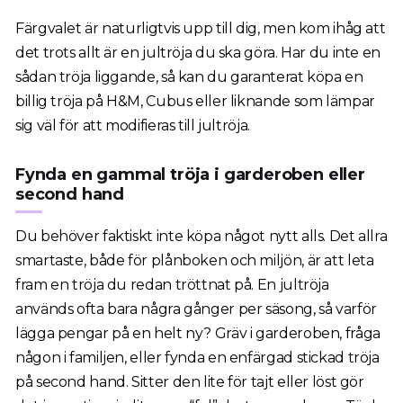
Färgvalet är naturligtvis upp till dig, men kom ihåg att
det trots allt är en jultröja du ska göra. Har du inte en
sådan tröja liggande, så kan du garanterat köpa en
billig tröja på H&M, Cubus eller liknande som lämpar
sig väl för att modifieras till jultröja.
Fynda en gammal tröja i garderoben eller
second hand
Du behöver faktiskt inte köpa något nytt alls. Det allra
smartaste, både för plånboken och miljön, är att leta
fram en tröja du redan tröttnat på. En jultröja
används ofta bara några gånger per säsong, så varför
lägga pengar på en helt ny? Gräv i garderoben, fråga
någon i familjen, eller fynda en enfärgad stickad tröja
på second hand. Sitter den lite för tajt eller löst gör