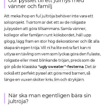
Gör pysslet till ett julmys med
vänner och familj
Att meka ihop en ful jultröja behöver inte vara ett
soloprojekt. Tvärtom är det ett av de roligaste
julpysslen att göra tillsammans. Samla vänner,
kollegor eller familjen runt köksbordet, häll upp
glögg, lägg fram en stor hög dekorationer och låt alla
skapa sin egen tröja. Vill ni ha lite extra fart kan ni
utlysa en tävling om vem som lyckas göra den fulaste,
roligaste eller mest blinkande tröjan, precis som de
gör på de klassiska
“ugly sweater”-festerna
. Det är
också ett perfekt pyssel att göra med barnen, så
länge en vuxen sköter kniv, lim och strykjärn.
När ska man egentligen bära sin
jultröja?