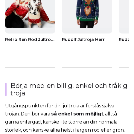
Retro Ren Röd Jultröja Dam
Rudolf Jultröja Herr
Rudolf
Börja med en billig, enkel och tråkig
tröja
Utgångspunkten för din jultröja är förstås själva
tröjan. Den bör vara
så enkel som möjligt
, alltså
gärna enfärgad, kanske lite större än din normala
storlek, och kanske allra helst i färgen röd eller grön.