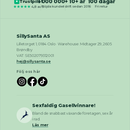
1 000 000+
10+ år
100 dagar
Trustpilot
★
Nöjda kunder
I drift sedan 2016
Fri retur
★★★★★
4,8 av 5
SillySanta AS
Lilletorget 1, 0184 Oslo · Warehouse: Midtager 29, 2605
Brøndby
VAT: SE502079312001
hej@sillysanta.se
Följ oss här
Sexfaldig Gasellvinnare!
Bland de snabbast växande företagen, sex år
i rad.
Läs mer