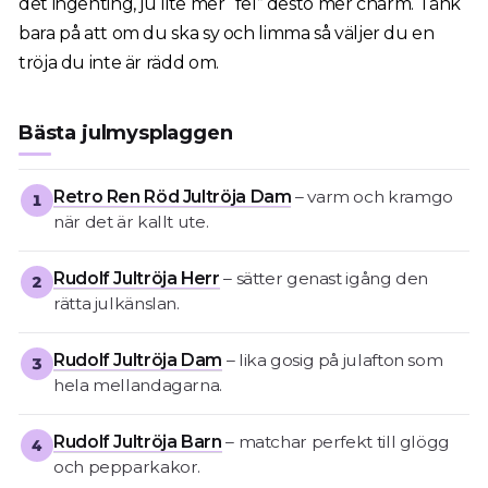
det ingenting, ju lite mer “fel” desto mer charm. Tänk
bara på att om du ska sy och limma så väljer du en
tröja du inte är rädd om.
Bästa julmysplaggen
Retro Ren Röd Jultröja Dam
– varm och kramgo
1
när det är kallt ute.
Rudolf Jultröja Herr
– sätter genast igång den
2
rätta julkänslan.
Rudolf Jultröja Dam
– lika gosig på julafton som
3
hela mellandagarna.
Rudolf Jultröja Barn
– matchar perfekt till glögg
4
och pepparkakor.